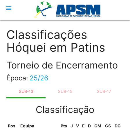
menu
Classificações
Hóquei em Patins
Torneio de Encerramento
Época:
25/26
SUB-13
SUB-15
SUB-17
Classificação
Pos.
Equipa
Pts
J
V
E
D
GM
GS
DG