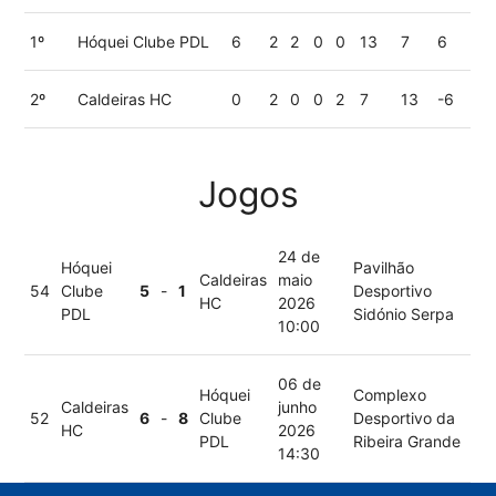
1º
Hóquei Clube PDL
6
2
2
0
0
13
7
6
2º
Caldeiras HC
0
2
0
0
2
7
13
-6
Jogos
24 de
Hóquei
Pavilhão
Caldeiras
maio
54
Clube
5
-
1
Desportivo
HC
2026
PDL
Sidónio Serpa
10:00
06 de
Hóquei
Complexo
Caldeiras
junho
52
6
-
8
Clube
Desportivo da
HC
2026
PDL
Ribeira Grande
14:30