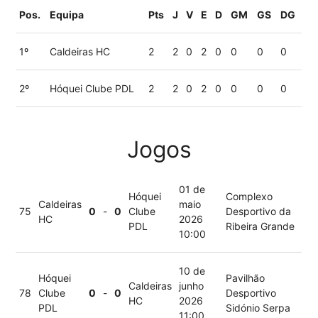
Pos.
Equipa
Pts
J
V
E
D
GM
GS
DG
1º
Caldeiras HC
2
2
0
2
0
0
0
0
2º
Hóquei Clube PDL
2
2
0
2
0
0
0
0
Jogos
01 de
Hóquei
Complexo
Caldeiras
maio
75
0
-
0
Clube
Desportivo da
HC
2026
PDL
Ribeira Grande
10:00
10 de
Hóquei
Pavilhão
Caldeiras
junho
78
Clube
0
-
0
Desportivo
HC
2026
PDL
Sidónio Serpa
11:00