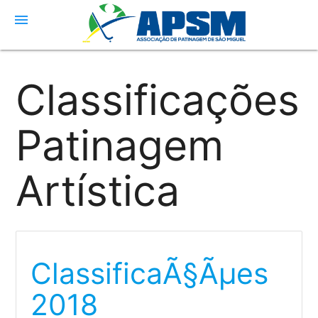
menu
Classificações
Patinagem
Artística
ClassificaÃ§Ãµes
2018