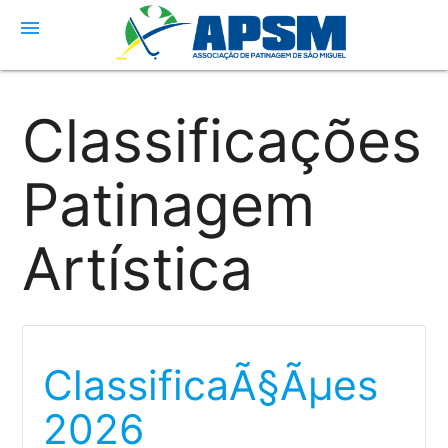
menu
Classificações
Patinagem
Artística
ClassificaÃ§Ãµes
2026