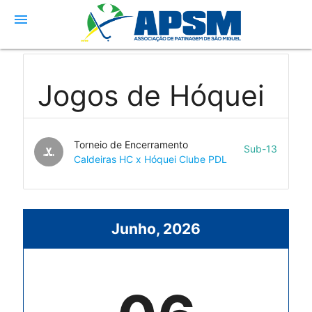
menu
Jogos de Hóquei
Torneio de Encerramento
Sub-13
sports_hockey
Caldeiras HC x Hóquei Clube PDL
Junho, 2026