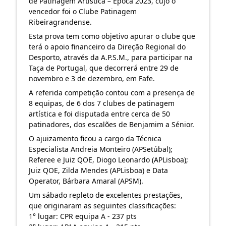
de Patinagem Artística – Época 2023, cujo o
vencedor foi o
Clube Patinagem
Ribeiragrandense
.
Esta prova tem como objetivo apurar o clube que
terá o apoio financeiro da Direção Regional do
Desporto, através da
A.P.S.M., para participar na
Taça de Portugal, que decorrerá entre 29 de
novembro e 3 de dezembro, em Fafe.
A referida competição contou com a presença de
8 equipas, de 6 dos 7 clubes de patinagem
artística e foi disputada entre cerca de 50
patinadores, dos escalões de Benjamim a Sénior.
O ajuizamento ficou a cargo da Técnica
Especialista Andreia Monteiro (APSetúbal);
Referee e Juiz QOE, Diogo Leonardo (APLisboa);
Juiz QOE, Zilda Mendes (APLisboa) e Data
Operator, Bárbara Amaral (APSM).
Um sábado repleto de excelentes prestações,
que originaram as seguintes classificações:
1° lugar: CPR equipa A - 237 pts