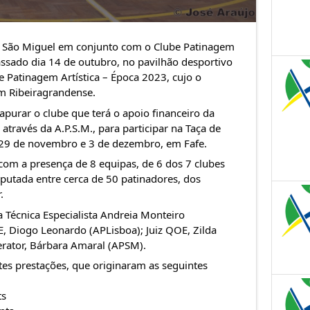
 São Miguel
em conjunto com o
Clube Patinagem
ssado dia 14 de outubro, no pavilhão desportivo
e Patinagem Artística – Época 2023, cujo o
m Ribeiragrandense
.
apurar o clube que terá o apoio financeiro da
 através da
A.P.S.M., para participar na Taça de
e 29 de novembro e 3 de dezembro, em Fafe.
com a presença de 8 equipas, de 6 dos 7 clubes
isputada entre cerca de 50 patinadores, dos
.
 Técnica Especialista Andreia Monteiro
E, Diogo Leonardo (APLisboa); Juiz QOE, Zilda
rator, Bárbara Amaral (APSM).
es prestações, que originaram as seguintes
ts