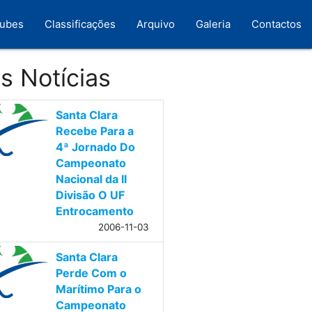
lubes
Classificações
Arquivo
Galeria
Contactos
s Notícias
Santa Clara
Recebe Para a
4ª Jornado Do
Campeonato
Nacional da II
Divisão O UF
Entrocamento
2006-11-03
Santa Clara
Perde Com o
Marítimo Para o
Campeonato