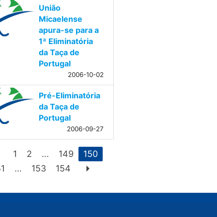
União
Micaelense
apura-se para a
1ª Eliminatória
da Taça de
Portugal
2006-10-02
Pré-Eliminatória
da Taça de
Portugal
2006-09-27
eft
1
2
...
149
150
arrow_right
51
...
153
154