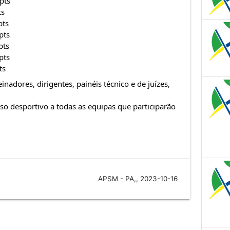
pts
ts
pts
pts
pts
pts
ts
einadores, dirigentes, painéis técnico e de juízes,
o desportivo a todas as equipas que participarão
APSM - PA,, 2023-10-16