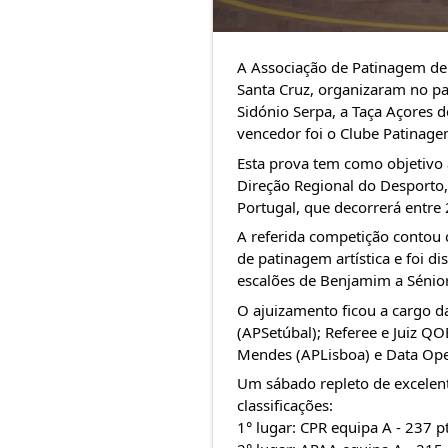
A
Associação de Patinagem de
Santa Cruz
, organizaram no pa
Sidónio Serpa, a Taça Açores d
vencedor foi o
Clube Patinage
Esta prova tem como objetivo 
Direção Regional do Desporto,
Portugal, que decorrerá entr
A referida competição contou 
de patinagem artística e foi d
escalões de Benjamim a Sénior
O ajuizamento ficou a cargo da
(APSetúbal); Referee e Juiz QO
Mendes (APLisboa) e Data Ope
Um sábado repleto de excelent
classificações:
1° lugar: CPR equipa A - 237 p