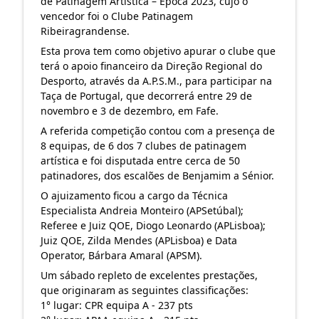
de Patinagem Artística – Época 2023, cujo o
vencedor foi o
Clube Patinagem
Ribeiragrandense
.
Esta prova tem como objetivo apurar o clube que
terá o apoio financeiro da Direção Regional do
Desporto, através da
A.P.S.M., para participar na
Taça de Portugal, que decorrerá entre 29 de
novembro e 3 de dezembro, em Fafe.
A referida competição contou com a presença de
8 equipas, de 6 dos 7 clubes de patinagem
artística e foi disputada entre cerca de 50
patinadores, dos escalões de Benjamim a Sénior.
O ajuizamento ficou a cargo da Técnica
Especialista Andreia Monteiro (APSetúbal);
Referee e Juiz QOE, Diogo Leonardo (APLisboa);
Juiz QOE, Zilda Mendes (APLisboa) e Data
Operator, Bárbara Amaral (APSM).
Um sábado repleto de excelentes prestações,
que originaram as seguintes classificações:
1° lugar: CPR equipa A - 237 pts