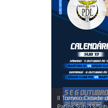
II Torneio Cidade 
Patins Sub-13/Sub