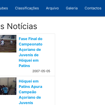
lubes
Classificações
Arquivo
Galeria
Contactos
s Notícias
Fase Final do
Campeonato
Açoriano de
Juvenis de
Hóquei em
Patins
2007-05-05
Hóquei em
Patins Apura
Campeão
Açoriano de
Juvenis