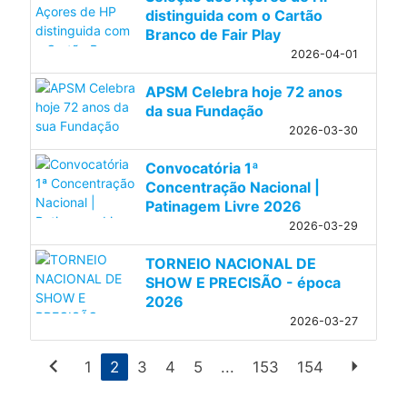
distinguida com o Cartão
Branco de Fair Play
2026-04-01
APSM Celebra hoje 72 anos
da sua Fundação
2026-03-30
Convocatória 1ª
Concentração Nacional |
Patinagem Livre 2026
2026-03-29
TORNEIO NACIONAL DE
SHOW E PRECISÃO - época
2026
2026-03-27
chevron_left
arrow_right
1
2
3
4
5
...
153
154