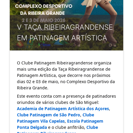
V TAÇA RIBEIRAGRANDENSE
EM PATINAGEM ARTÍSTICA
O Clube Patinagem Ribeiragrandense organiza 
mais uma edição da Taça Ribeiragrandense de 
Patinagem Artística, que decorre nos próximos 
dias 02 e 03 de maio, no Complexo Desportivo da 
Ribeira Grande.
Este evento conta com a presença de patinadores 
oriundos de vários clubes de São Miguel: 
Academia de Patinagem Artística dos Açores
, 
Clube Patinagem de São Pedro
, 
Clube 
Patinagem Vila Capelas
, 
Escola Patinagem 
Ponta Delgada
 e o clube anfitrião, 
Clube 