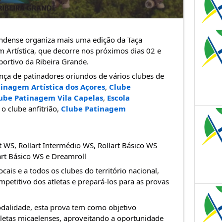
ndense organiza mais uma edição da Taça 
 Artística, que decorre nos próximos dias 02 e 
ortivo da Ribeira Grande.
nça de patinadores oriundos de vários clubes de 
inagem Artística dos Açores
, 
Clube 
ube Patinagem Vila Capelas
, 
Escola 
 o clube anfitrião, 
Clube Patinagem 
t WS, Rollart Intermédio WS, Rollart Básico WS
art Básico WS e Dreamroll
cais e a todos os clubes do território nacional, 
etitivo dos atletas e prepará-los para as provas 
alidade, esta prova tem como objetivo 
etas micaelenses, aproveitando a oportunidade 