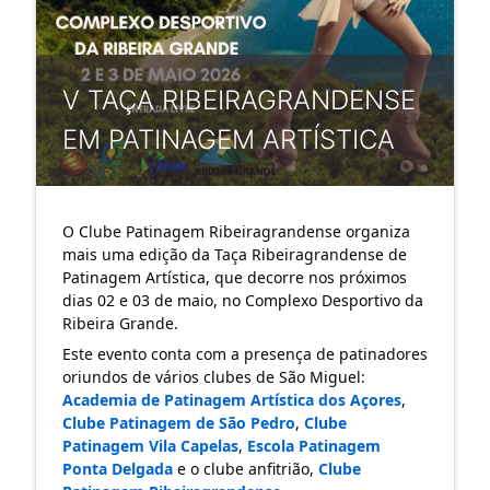
V TAÇA RIBEIRAGRANDENSE
EM PATINAGEM ARTÍSTICA
O Clube Patinagem Ribeiragrandense organiza 
mais uma edição da Taça Ribeiragrandense de 
Patinagem Artística, que decorre nos próximos 
dias 02 e 03 de maio, no Complexo Desportivo da 
Ribeira Grande.
Este evento conta com a presença de patinadores 
oriundos de vários clubes de São Miguel: 
Academia de Patinagem Artística dos Açores
, 
Clube Patinagem de São Pedro
, 
Clube 
Patinagem Vila Capelas
, 
Escola Patinagem 
Ponta Delgada
 e o clube anfitrião, 
Clube 