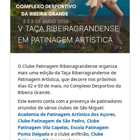
V TAÇA RIBEIRAGRANDENSE
EM PATINAGEM ARTÍSTICA
O Clube Patinagem Ribeiragrandense organiza 
mais uma edição da Taça Ribeiragrandense de 
Patinagem Artística, que decorre nos próximos 
dias 02 e 03 de maio, no Complexo Desportivo da 
Ribeira Grande.
Este evento conta com a presença de patinadores 
oriundos de vários clubes de São Miguel: 
Academia de Patinagem Artística dos Açores
, 
Clube Patinagem de São Pedro
, 
Clube 
Patinagem Vila Capelas
, 
Escola Patinagem 
Ponta Delgada
 e o clube anfitrião, 
Clube 