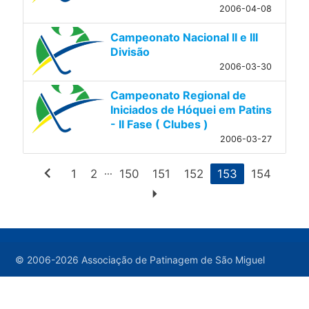
2006-04-08
Campeonato Nacional II e III
Divisão
2006-03-30
Campeonato Regional de
Iniciados de Hóquei em Patins
- II Fase ( Clubes )
2006-03-27
chevron_left
...
1
2
150
151
152
153
154
arrow_right
© 2006-2026 Associação de Patinagem de São Miguel