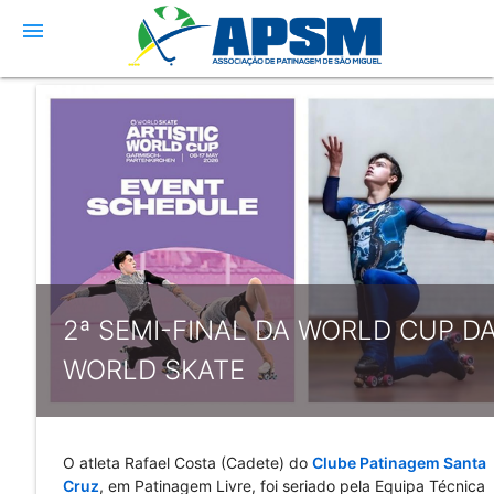
menu
2ª SEMI-FINAL DA WORLD CUP D
WORLD SKATE
O atleta Rafael Costa (Cadete) do 
Clube Patinagem Santa 
Cruz
, em Patinagem Livre, foi seriado pela Equipa Técnica 