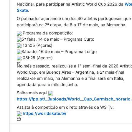
Nacional, para participar na Artistic World Cup 2026 da 
Wor
Skate
.
O patinador açoriano é um dos 40 atletas portugueses que 
participará na 2ª etapa, de 8 a 17 de maio, na Alemanha.
 Programa da competição:
5ª feira, 14 de maio – Programa Curto
 13h05 (Açores)
Sábado, 16 de maio – Programa Longo
 08h25 (Açores)
No mês passado, realizou-se a 1ª semi-final da 2026 Artistic
World Cup, em Buenos Aires – Argentina, a 2ª meia-final 
realiza-se em maio, na Alemanha e a final será em Itália, 
agendada para o mês de junho.
Saiba mais aqui 
https://fpp.pt/.../uploads/World__Cup_Garmisch_horario
Assista à competição em direto através da WS Tv:
https://worldskate.tv/