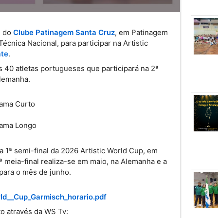
 do 
Clube Patinagem Santa Cruz
, em Patinagem 
Técnica Nacional, para participar na Artistic 
ate
.
 40 atletas portugueses que participará na 2ª 
Alemanha.
rama Curto
rama Longo
 1ª semi-final da 2026 Artistic World Cup, em 
ª meia-final realiza-se em maio, na Alemanha e a 
 para o mês de junho.
orld__Cup_Garmisch_horario.pdf
to através da WS Tv: