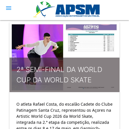
menu
2ª SEMI-FINAL DA WORLD
CUP DA WORLD SKATE
O atleta Rafael Costa, do escalão Cadete do Clube 
Patinagem Santa Cruz, representou os Açores na 
Artistic World Cup 2026 da World Skate, 
integrada na 2.ª etapa da competição, realizada 
entre os dias 8 e 17 de maio, em Garmisch-