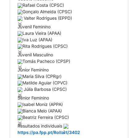
Rafael Costa (CPSC)
Gonçalo Almeida (CPSC)
 Valter Rodrigues (EPPD)
Juvenil Feminino
Laura Vieira (APAA)
Iva Luz (APAA) 
Rita Rodrigues (CPSC)
Juvenil Masculino
Tomás Pacheco (CPSP)
Júnior Feminino
Maria Silva (CPRgr)
Matilde Aguiar (CPVC)
 Júlia Barbosa (CPSC)
Sénior Feminino
Isabel Moniz (APPA)
Bianca Melo (APAA)
Beatriz Ferreira (CPSC)
Resultados individuais 
https://pa.fpp.pt/Rollart/3402