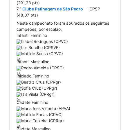
(291,38 pts)
7.º 
Clube Patinagem de São Pedro 
  – CPSP 
(48,07 pts)
Neste campeonato foram apurados os seguintes 
campeões, por escalão:
Infantil Feminino
Isabel Rodrigues (CPVC)
Isis Botelho (CPSVF)
Matilde Sousa (CPVC)
Infantil Masculino
Pedro Almeida (CPSC)
Iniciado Feminino
Beatriz Cruz (CPRgr)
Sofia Cruz (CPRgr)
Isis Vilela (CPRgr)
Cadete Feminino
Maria Inês Vicente (APAA)
Matilde Farias (CPVC)
Maria Teixeira (CPRgr)
Cadete Masculino