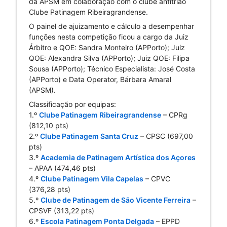
da APSM em colaboração com o clube anfitrião 
Clube Patinagem 
Ribeiragrandense.
O painel de ajuizamento e cálculo a desempenhar 
funções nesta competição ficou a cargo da Juiz 
Árbitro e QOE: Sandra Monteiro (APPorto); Juiz 
QOE: Alexandra Silva (APPorto); Juiz QOE: Filipa 
Sousa (APPorto); Técnico Especialista: José Costa 
(APPorto) e Data 
Operator, Bárbara Amaral 
(APSM).
Classificação por equipas:
1.º 
Clube Patinagem Ribeiragrandense
 – CPRg 
(812,10 pts)
2.º 
Clube Patinagem Santa Cruz
 – CPSC (697,00 
pts)
3.º 
Academia de Patinagem Artística dos Açores
– APAA (474,46 pts)
4.º 
Clube Patinagem Vila Capelas
 – CPVC 
(376,28 pts)
5.º 
Clube de Patinagem de São Vicente Ferreira
 – 
CPSVF (313,22 pts)
6.º 
Escola Patinagem Ponta Delgada
 – EPPD 