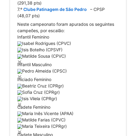
(291,38 pts)
7.º 
Clube Patinagem de São Pedro 
  – CPSP 
(48,07 pts)
Neste campeonato foram apurados os seguintes 
campeões, por escalão:
Infantil Feminino
Isabel Rodrigues (CPVC)
Isis Botelho (CPSVF)
Matilde Sousa (CPVC)
Infantil Masculino
Pedro Almeida (CPSC)
Iniciado Feminino
Beatriz Cruz (CPRgr)
Sofia Cruz (CPRgr)
Isis Vilela (CPRgr)
Cadete Feminino
Maria Inês Vicente (APAA)
Matilde Farias (CPVC)
Maria Teixeira (CPRgr)
Cadete Masculino