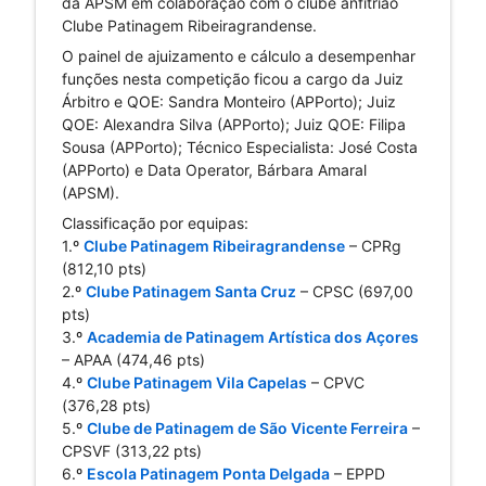
da APSM em colaboração com o clube anfitrião 
Clube Patinagem 
Ribeiragrandense.
O painel de ajuizamento e cálculo a desempenhar 
funções nesta competição ficou a cargo da Juiz 
Árbitro e QOE: Sandra Monteiro (APPorto); Juiz 
QOE: Alexandra Silva (APPorto); Juiz QOE: Filipa 
Sousa (APPorto); Técnico Especialista: José Costa 
(APPorto) e Data 
Operator, Bárbara Amaral 
(APSM).
Classificação por equipas:
1.º 
Clube Patinagem Ribeiragrandense
 – CPRg 
(812,10 pts)
2.º 
Clube Patinagem Santa Cruz
 – CPSC (697,00 
pts)
3.º 
Academia de Patinagem Artística dos Açores
– APAA (474,46 pts)
4.º 
Clube Patinagem Vila Capelas
 – CPVC 
(376,28 pts)
5.º 
Clube de Patinagem de São Vicente Ferreira
 – 
CPSVF (313,22 pts)
6.º 
Escola Patinagem Ponta Delgada
 – EPPD 