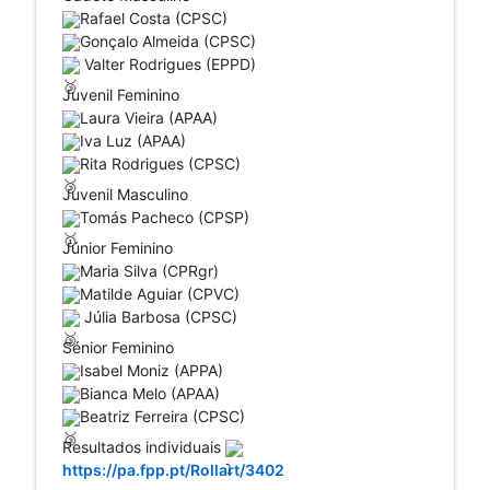
Rafael Costa (CPSC)
Gonçalo Almeida (CPSC)
 Valter Rodrigues (EPPD)
Juvenil Feminino
Laura Vieira (APAA)
Iva Luz (APAA) 
Rita Rodrigues (CPSC)
Juvenil Masculino
Tomás Pacheco (CPSP)
Júnior Feminino
Maria Silva (CPRgr)
Matilde Aguiar (CPVC)
 Júlia Barbosa (CPSC)
Sénior Feminino
Isabel Moniz (APPA)
Bianca Melo (APAA)
Beatriz Ferreira (CPSC)
Resultados individuais 
https://pa.fpp.pt/Rollart/3402