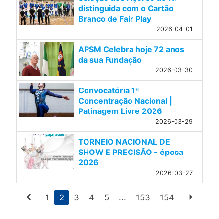
distinguida com o Cartão
Branco de Fair Play
2026-04-01
APSM Celebra hoje 72 anos
da sua Fundação
2026-03-30
Convocatória 1ª
Concentração Nacional |
Patinagem Livre 2026
2026-03-29
TORNEIO NACIONAL DE
SHOW E PRECISÃO - época
2026
2026-03-27
chevron_left
arrow_right
1
2
3
4
5
...
153
154