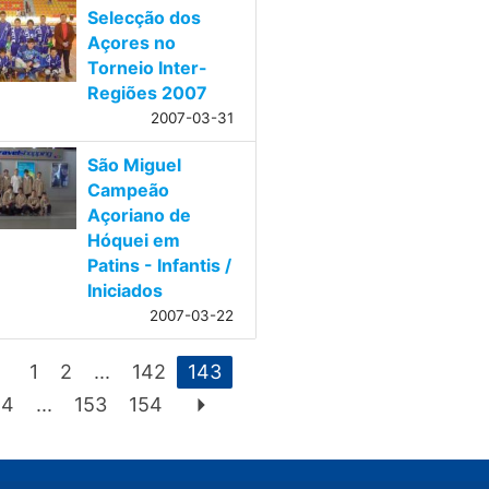
Selecção dos
Açores no
Torneio Inter-
Regiões 2007
2007-03-31
São Miguel
Campeão
Açoriano de
Hóquei em
Patins - Infantis /
Iniciados
2007-03-22
eft
1
2
...
142
143
arrow_right
44
...
153
154