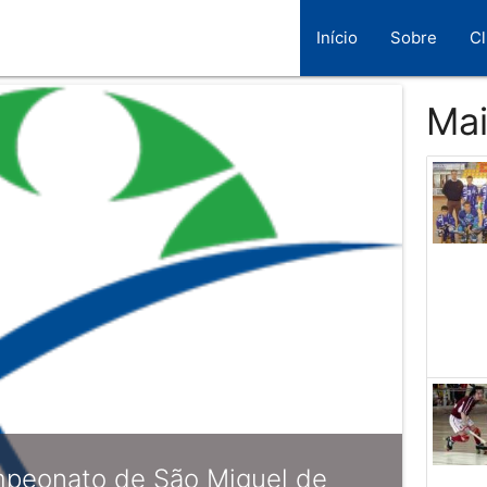
Início
Sobre
C
Mai
mpeonato de São Miguel de