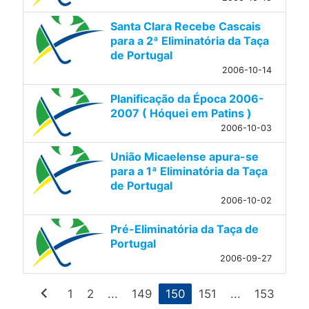
Santa Clara Recebe Cascais
para a 2ª Eliminatória da Taça
de Portugal
2006-10-14
Planificação da Época 2006-
2007 ( Hóquei em Patins )
2006-10-03
União Micaelense apura-se
para a 1ª Eliminatória da Taça
de Portugal
2006-10-02
Pré-Eliminatória da Taça de
Portugal
2006-09-27
chevron_left
1
2
...
149
150
151
...
153