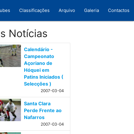
lubes
Classificações
Arquivo
Galeria
Contactos
s Notícias
Calendário -
Campeonato
Açoriano de
Hóquei em
Patins Iniciados (
Selecções )
2007-03-04
Santa Clara
Perde Frente ao
Nafarros
2007-03-04