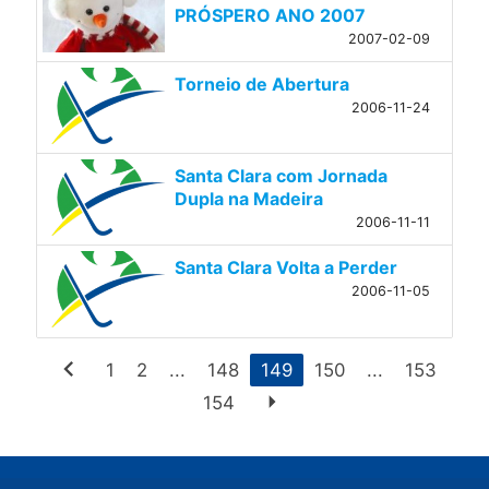
PRÓSPERO ANO 2007
2007-02-09
Torneio de Abertura
2006-11-24
Santa Clara com Jornada
Dupla na Madeira
2006-11-11
Santa Clara Volta a Perder
2006-11-05
chevron_left
1
2
...
148
149
150
...
153
arrow_right
154