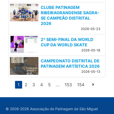
CLUBE PATINAGEM
RIBEIRAGRANDENSE SAGRA-
SE CAMPEÃO DISTRITAL
2026
2026-05-23
2ª SEMI-FINAL DA WORLD
CUP DA WORLD SKATE
2026-05-18
CAMPEONATO DISTRITAL DE
PATINAGEM ARTÍSTICA 2026
2026-05-13
arrow_right
1
2
3
4
5
...
153
154
© 2006-2026 Associação de Patinagem de São Miguel